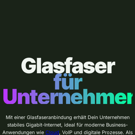
G
l
a
Glasfaser
s
f
für
a
Unternehme
s
e
Mit einer Glasfaseranbindung erhält Dein Unternehmen
stabiles Gigabit-Internet, ideal für moderne Business-
r
Anwendungen wie
Cloud
, VoIP und digitale Prozesse. Als