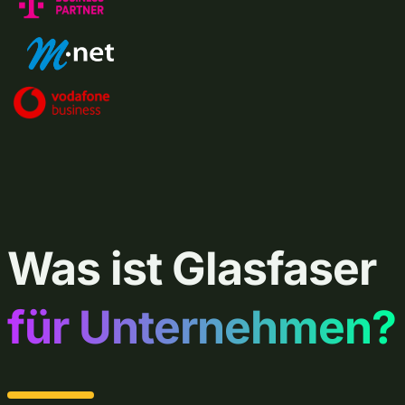
e
h
m
e
n
Was ist Glasfaser
für Unternehmen?