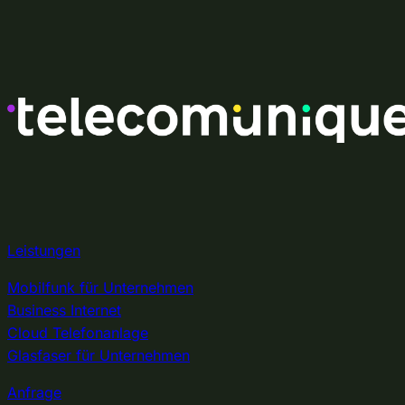
Skip
Zum
to
Inhalt
content
springen
Leistungen
Mobilfunk für Unternehmen
Business Internet
Cloud Telefonanlage
Glasfaser für Unternehmen
Anfrage