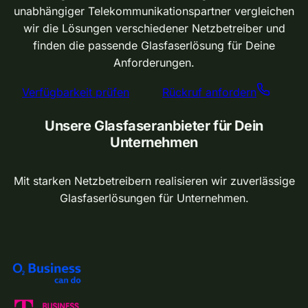
unabhängiger Telekommunikationspartner vergleichen
f
wir die Lösungen verschiedener Netzbetreiber und
finden die passende Glasfaserlösung für Deine
ü
Anforderungen.
r
Verfügbarkeit prüfen
Rückruf anfordern
U
Unsere Glasfaseranbieter für Dein
Unternehmen
n
t
Mit starken Netzbetreibern realisieren wir zuverlässige
Glasfaserlösungen für Unternehmen.
e
r
n