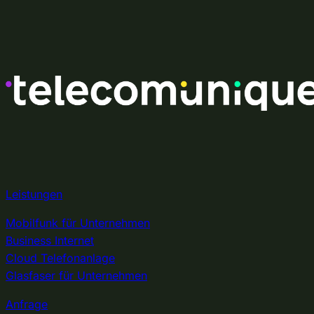
Skip
Zum
to
Inhalt
content
springen
Leistungen
Mobilfunk für Unternehmen
Business Internet
Cloud Telefonanlage
Glasfaser für Unternehmen
Anfrage